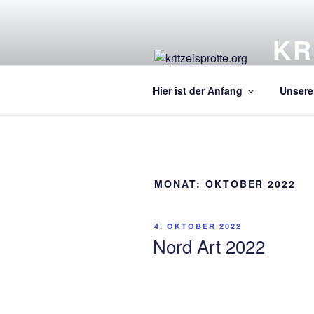
Zum
Inhalt
KR
springen
Ein Kre
Hier ist der Anfang
Unsere 
MONAT:
OKTOBER 2022
VERÖFFENTLICHT
4. OKTOBER 2022
AM
Nord Art 2022