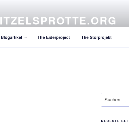
ITZELSPROTTE.ORG
atives Projekt aus dem hohen Norden
Blogartikel
The Eiderproject
The Störprojekt
Suchen
nach:
NEUESTE BE