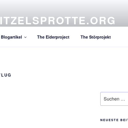
ITZELSPROTTE.ORG
atives Projekt aus dem hohen Norden
Blogartikel
The Eiderproject
The Störprojekt
FLUG
Suchen
nach:
NEUESTE BE