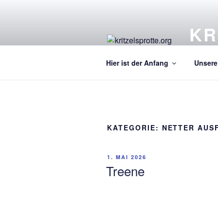
Zum
Inhalt
KR
springen
Ein Kre
Hier ist der Anfang
Unsere 
KATEGORIE:
NETTER AUS
VERÖFFENTLICHT
1. MAI 2026
AM
Treene