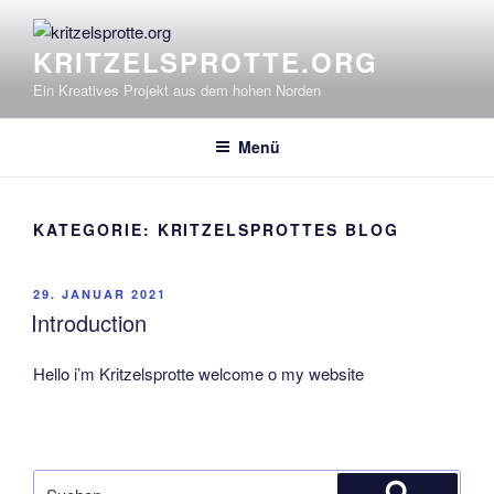
Zum
Inhalt
KRITZELSPROTTE.ORG
springen
Ein Kreatives Projekt aus dem hohen Norden
Menü
KATEGORIE:
KRITZELSPROTTES BLOG
VERÖFFENTLICHT
29. JANUAR 2021
AM
Introduction
Hello i’m Kritzelsprotte welcome o my website
Suchen