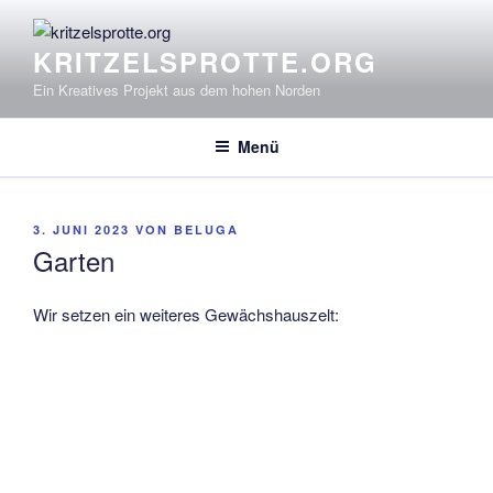
Zum
Inhalt
KRITZELSPROTTE.ORG
springen
Ein Kreatives Projekt aus dem hohen Norden
Menü
VERÖFFENTLICHT
3. JUNI 2023
VON
BELUGA
AM
Garten
Wir setzen ein weiteres Gewächshauszelt: