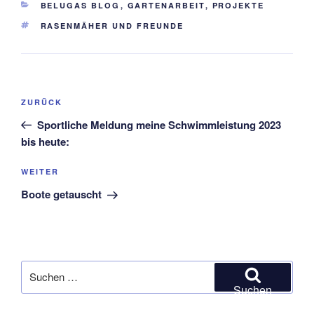
KATEGORIEN
BELUGAS BLOG
,
GARTENARBEIT
,
PROJEKTE
SCHLAGWÖRTER
RASENMÄHER UND FREUNDE
Beitragsnavigation
Vorheriger
ZURÜCK
Beitrag
Sportliche Meldung meine Schwimmleistung 2023
bis heute:
Nächster
WEITER
Beitrag
Boote getauscht
Suchen
nach:
Suchen