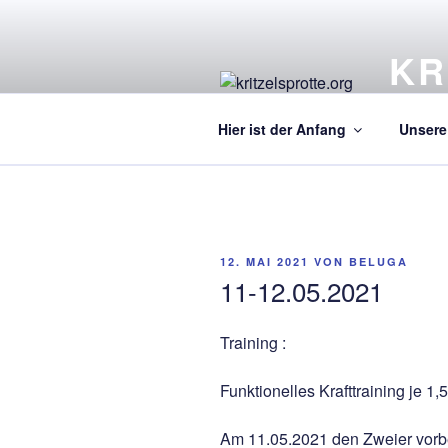
Zum
Inhalt
KR
springen
Ein Kre
Hier ist der Anfang
Unsere 
VERÖFFENTLICHT
12. MAI 2021
VON
BELUGA
AM
11-12.05.2021
Training :
Funktionelles Krafttraining je 1
Am 11.05.2021 den Zweier vorbe