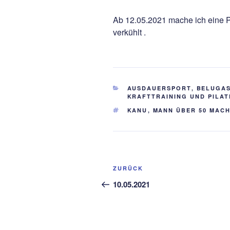
Ab 12.05.2021 mache ich eine 
verkühlt .
KATEGORIEN
AUSDAUERSPORT
,
BELUGA
KRAFTTRAINING UND PILAT
SCHLAGWÖRTER
KANU
,
MANN ÜBER 50 MAC
Beitragsnavigation
Vorheriger
ZURÜCK
Beitrag
10.05.2021