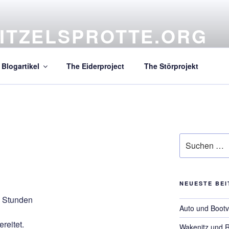
ITZELSPROTTE.ORG
atives Projekt aus dem hohen Norden
Blogartikel
The Eiderproject
The Störprojekt
Suchen
nach:
NEUESTE BE
,5 Stunden
Auto und Bootv
reitet.
Wakenitz und 