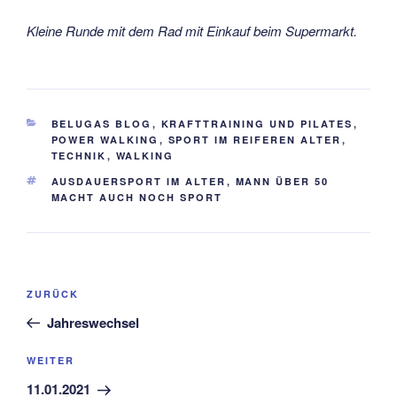
Kleine Runde mit dem Rad mit Einkauf beim Supermarkt.
KATEGORIEN
BELUGAS BLOG
,
KRAFTTRAINING UND PILATES
,
POWER WALKING
,
SPORT IM REIFEREN ALTER
,
TECHNIK
,
WALKING
SCHLAGWÖRTER
AUSDAUERSPORT IM ALTER
,
MANN ÜBER 50
MACHT AUCH NOCH SPORT
Beitragsnavigation
Vorheriger
ZURÜCK
Beitrag
Jahreswechsel
Nächster
WEITER
Beitrag
11.01.2021