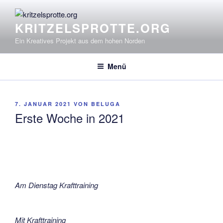
Zum
Inhalt
KRITZELSPROTTE.ORG
springen
Ein Kreatives Projekt aus dem hohen Norden
Menü
VERÖFFENTLICHT
7. JANUAR 2021
VON
BELUGA
AM
Erste Woche in 2021
Am Dienstag Krafttraining
Mit Krafttraining