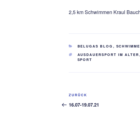
2,5 km Schwimmen Kraul Bauc
KATEGORIEN
BELUGAS BLOG
,
SCHWIMM
SCHLAGWÖRTER
AUSDAUERSPORT IM ALTER
SPORT
Beitragsnavigation
Vorheriger
ZURÜCK
Beitrag
16.07-19.07.21