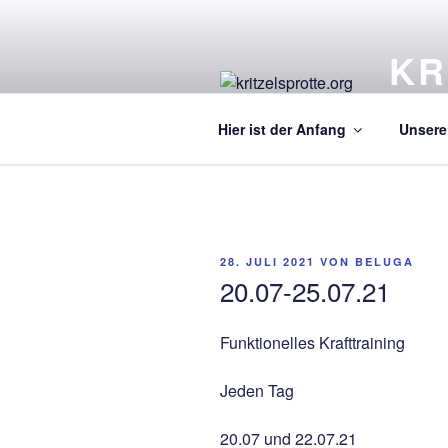
Zum
Inhalt
KR
springen
Ein Kre
Hier ist der Anfang
Unsere 
VERÖFFENTLICHT
28. JULI 2021
VON
BELUGA
AM
20.07-25.07.21
Funktionelles Krafttraining
Jeden Tag
20.07 und 22.07.21