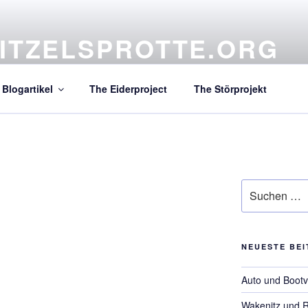
ITZELSPROTTE.ORG
atives Projekt aus dem hohen Norden
Blogartikel
The Eiderproject
The Störprojekt
Suchen
nach:
NEUESTE BE
Auto und Bootv
Wakenitz und 