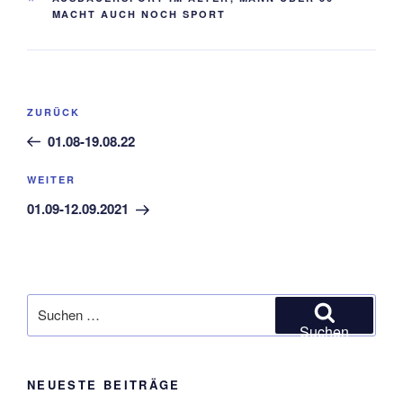
MACHT AUCH NOCH SPORT
Beitragsnavigation
Vorheriger
ZURÜCK
Beitrag
01.08-19.08.22
Nächster
WEITER
Beitrag
01.09-12.09.2021
Suchen
nach:
Suchen
NEUESTE BEITRÄGE