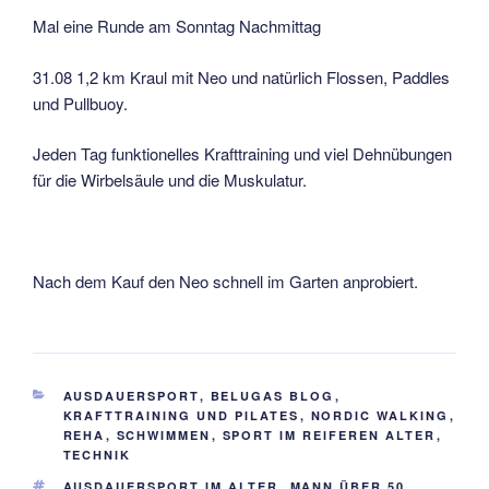
Mal eine Runde am Sonntag Nachmittag
31.08 1,2 km Kraul mit Neo und natürlich Flossen, Paddles
und Pullbuoy.
Jeden Tag funktionelles Krafttraining und viel Dehnübungen
für die Wirbelsäule und die Muskulatur.
Nach dem Kauf den Neo schnell im Garten anprobiert.
KATEGORIEN
AUSDAUERSPORT
,
BELUGAS BLOG
,
KRAFTTRAINING UND PILATES
,
NORDIC WALKING
,
REHA
,
SCHWIMMEN
,
SPORT IM REIFEREN ALTER
,
TECHNIK
SCHLAGWÖRTER
AUSDAUERSPORT IM ALTER
,
MANN ÜBER 50