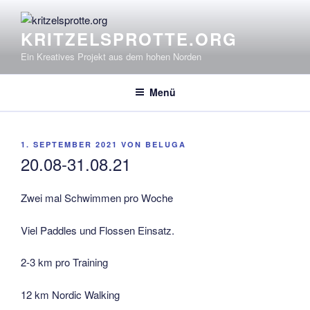
Zum
Inhalt
KRITZELSPROTTE.ORG
springen
Ein Kreatives Projekt aus dem hohen Norden
Menü
VERÖFFENTLICHT
1. SEPTEMBER 2021
VON
BELUGA
AM
20.08-31.08.21
Zwei mal Schwimmen pro Woche
Viel Paddles und Flossen Einsatz.
2-3 km pro Training
12 km Nordic Walking