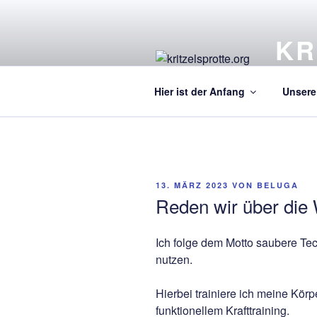
Zum
Inhalt
KR
springen
Ein Kre
Hier ist der Anfang
Unsere 
VERÖFFENTLICHT
13. MÄRZ 2023
VON
BELUGA
AM
Reden wir über die
Ich folge dem Motto saubere Te
nutzen.
Hierbei trainiere ich meine Kö
funktionellem Krafttraining.