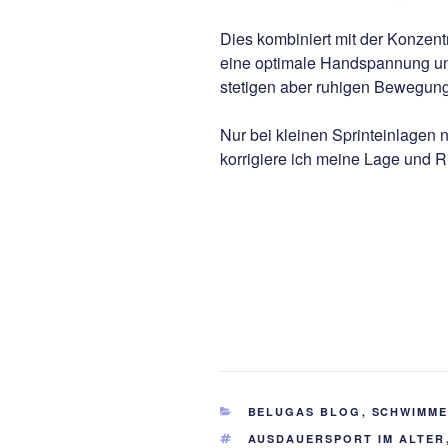
Dies kombiniert mit der Konzen
eine optimale Handspannung un
stetigen aber ruhigen Bewegung
Nur bei kleinen Sprinteinlagen 
korrigiere ich meine Lage und 
KATEGORIEN
BELUGAS BLOG
,
SCHWIMM
SCHLAGWÖRTER
AUSDAUERSPORT IM ALTER