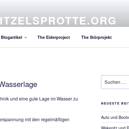
ITZELSPROTTE.ORG
atives Projekt aus dem hohen Norden
Blogartikel
The Eiderproject
The Störprojekt
Suchen
 Wasserlage
nach:
chnik und eine gute Lage im Wasser zu
NEUESTE BE
Auto und Bootv
rperspannung mit den regelmäßigen
Wakenitz und 