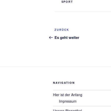
SPORT
Beitragsnavigation
Vorheriger
ZURÜCK
Beitrag
Es geht weiter
NAVIGATION
Hier ist der Anfang
Impressum
Unsere Blogartikel