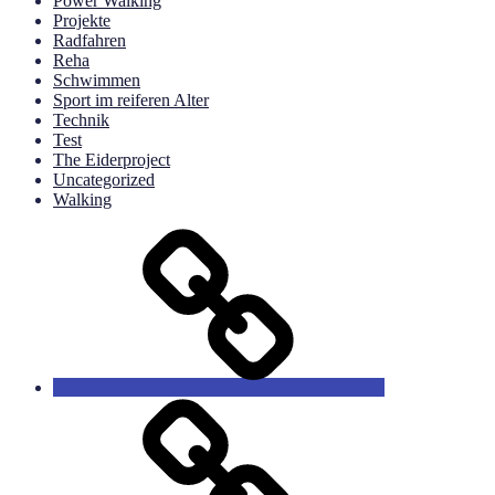
Power Walking
Projekte
Radfahren
Reha
Schwimmen
Sport im reiferen Alter
Technik
Test
The Eiderproject
Uncategorized
Walking
Hier
ist
der
Anfang
Unsere
Blogartikel