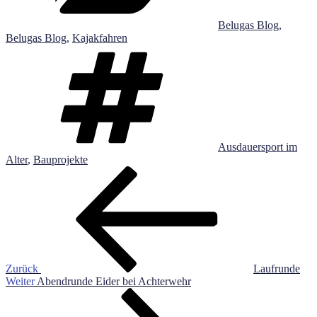
Belugas Blog
,
Belugas Blog
,
Kajakfahren
Schlagwörter
Ausdauersport im
Alter
,
Bauprojekte
Beitragsnavigation
Vorheriger
Beitrag
Zurück
Laufrunde
Nächster
Weiter
Abendrunde Eider bei Achterwehr
Beitrag