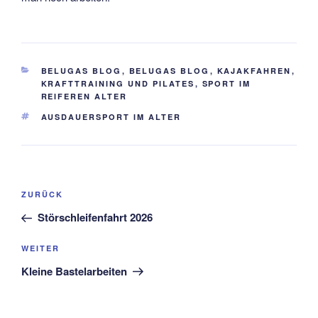
KATEGORIEN
BELUGAS BLOG
,
BELUGAS BLOG
,
KAJAKFAHREN
,
KRAFTTRAINING UND PILATES
,
SPORT IM
REIFEREN ALTER
SCHLAGWÖRTER
AUSDAUERSPORT IM ALTER
Beitragsnavigation
Vorheriger
ZURÜCK
Beitrag
Störschleifenfahrt 2026
Nächster
WEITER
Beitrag
Kleine Bastelarbeiten