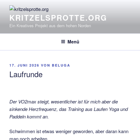
Zum
Inhalt
KRITZELSPROTTE.ORG
springen
Ein Kreatives Projekt aus dem hohen Norden
Menü
VERÖFFENTLICHT
17. JUNI 2026
VON
BELUGA
AM
Laufrunde
Der VO2max steigt, wesentlicher ist für mich aber die
sinkende Herzfrequenz, das Training aus Laufen Yoga und
Paddeln kommt an.
Schwimmen ist etwas weniger geworden, aber daran kann
man noch arbeiten.