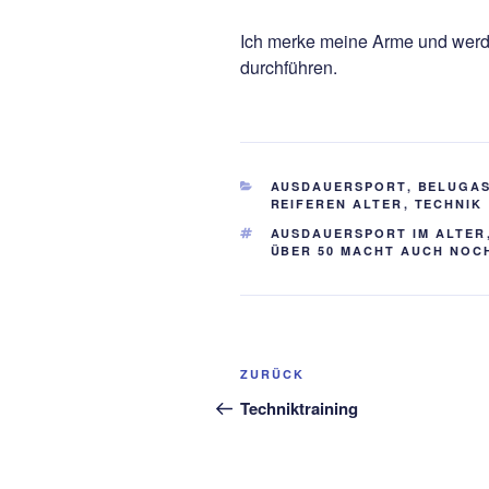
Ich merke meine Arme und werde
durchführen.
KATEGORIEN
AUSDAUERSPORT
,
BELUGA
REIFEREN ALTER
,
TECHNIK
SCHLAGWÖRTER
AUSDAUERSPORT IM ALTER
ÜBER 50 MACHT AUCH NOC
Beitragsnavigation
Vorheriger
ZURÜCK
Beitrag
Techniktraining