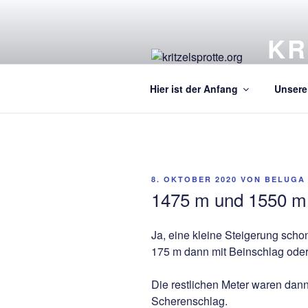
Zum
Inhalt
KR
springen
Ein Kre
Hier ist der Anfang
Unsere 
VERÖFFENTLICHT
8. OKTOBER 2020
VON
BELUGA
AM
1475 m und 1550 m
Ja, eine kleine Steigerung scho
175 m dann mit Beinschlag oder
Die restlichen Meter waren da
Scherenschlag.