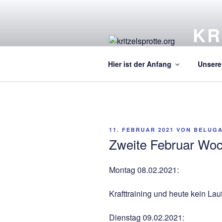
Zum
Inhalt
KR
springen
Ein Kre
Hier ist der Anfang
Unsere 
VERÖFFENTLICHT
11. FEBRUAR 2021
VON
BELUG
AM
Zweite Februar Wo
Montag 08.02.2021:
Krafttraining und heute kein Lau
Dienstag 09.02.2021: