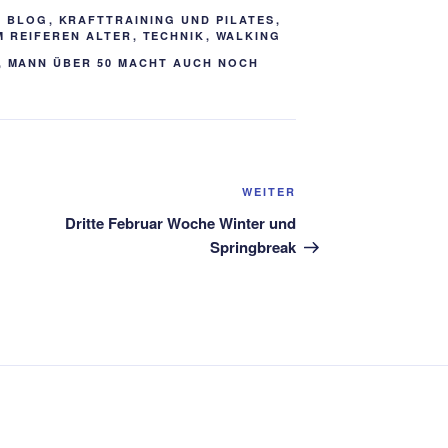
S BLOG
,
KRAFTTRAINING UND PILATES
,
M REIFEREN ALTER
,
TECHNIK
,
WALKING
,
MANN ÜBER 50 MACHT AUCH NOCH
Nächster
WEITER
Beitrag
Dritte Februar Woche Winter und
Springbreak