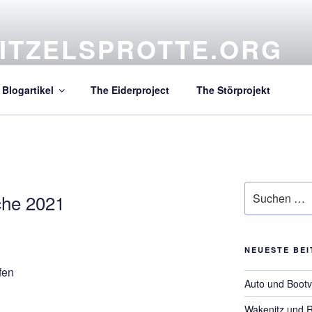
ITZELSPROTTE.ORG
atives Projekt aus dem hohen Norden
Blogartikel
The Eiderproject
The Störprojekt
A
Suchen
che 2021
nach:
NEUESTE BE
fen
Auto und Bootv
Wakenitz und 