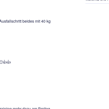
sfallschritt beides mit 40 kg
🙂👍👍
training mehr dazu am Freitag