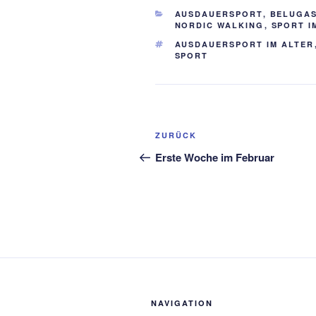
KATEGORIEN
AUSDAUERSPORT
,
BELUGA
NORDIC WALKING
,
SPORT I
SCHLAGWÖRTER
AUSDAUERSPORT IM ALTER
SPORT
Beitragsnavigation
Vorheriger
ZURÜCK
Beitrag
Erste Woche im Februar
NAVIGATION