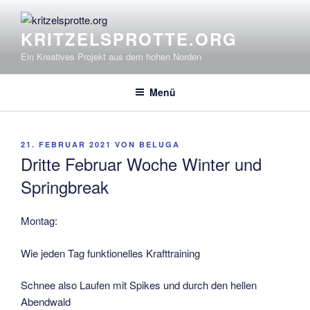
Zum
Inhalt
KRITZELSPROTTE.ORG
springen
Ein Kreatives Projekt aus dem hohen Norden
Menü
VERÖFFENTLICHT
21. FEBRUAR 2021
VON
BELUGA
AM
Dritte Februar Woche Winter und
Springbreak
Montag:
Wie jeden Tag funktionelles Krafttraining
Schnee also Laufen mit Spikes und durch den hellen
Abendwald