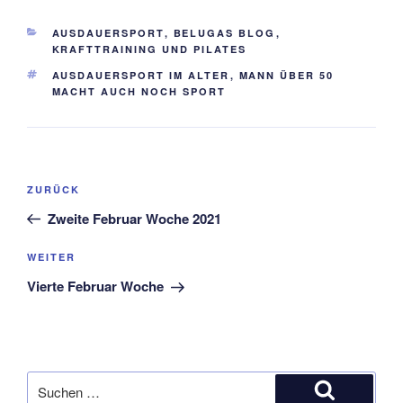
KATEGORIEN
AUSDAUERSPORT
,
BELUGAS BLOG
,
KRAFTTRAINING UND PILATES
SCHLAGWÖRTER
AUSDAUERSPORT IM ALTER
,
MANN ÜBER 50
MACHT AUCH NOCH SPORT
Beitragsnavigation
Vorheriger
ZURÜCK
Beitrag
Zweite Februar Woche 2021
Nächster
WEITER
Beitrag
Vierte Februar Woche
Suchen
nach: