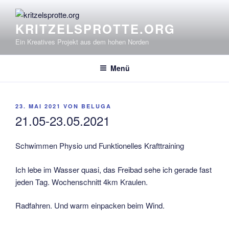
Zum
Inhalt
KRITZELSPROTTE.ORG
springen
Ein Kreatives Projekt aus dem hohen Norden
Menü
VERÖFFENTLICHT
23. MAI 2021
VON
BELUGA
AM
21.05-23.05.2021
Schwimmen Physio und Funktionelles Krafttraining
Ich lebe im Wasser quasi, das Freibad sehe ich gerade fast
jeden Tag. Wochenschnitt 4km Kraulen.
Radfahren. Und warm einpacken beim Wind.