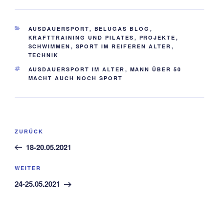
KATEGORIEN
AUSDAUERSPORT
,
BELUGAS BLOG
,
KRAFTTRAINING UND PILATES
,
PROJEKTE
,
SCHWIMMEN
,
SPORT IM REIFEREN ALTER
,
TECHNIK
SCHLAGWÖRTER
AUSDAUERSPORT IM ALTER
,
MANN ÜBER 50
MACHT AUCH NOCH SPORT
Beitragsnavigation
Vorheriger
ZURÜCK
Beitrag
18-20.05.2021
Nächster
WEITER
Beitrag
24-25.05.2021