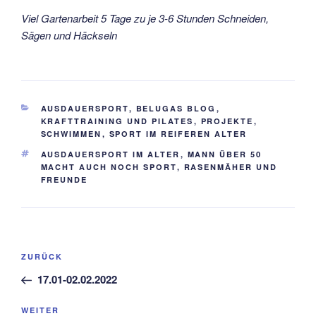
Viel Gartenarbeit 5 Tage zu je 3-6 Stunden Schneiden,
Sägen und Häckseln
KATEGORIEN
AUSDAUERSPORT
,
BELUGAS BLOG
,
KRAFTTRAINING UND PILATES
,
PROJEKTE
,
SCHWIMMEN
,
SPORT IM REIFEREN ALTER
SCHLAGWÖRTER
AUSDAUERSPORT IM ALTER
,
MANN ÜBER 50
MACHT AUCH NOCH SPORT
,
RASENMÄHER UND
FREUNDE
Beitragsnavigation
Vorheriger
ZURÜCK
Beitrag
17.01-02.02.2022
Nächster
WEITER