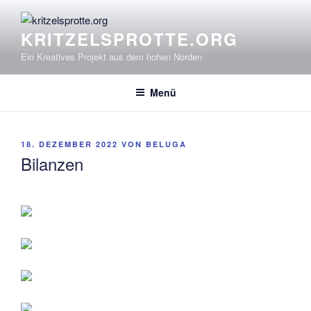
Zum
Inhalt
KRITZELSPROTTE.ORG
springen
Ein Kreatives Projekt aus dem hohen Norden
Menü
VERÖFFENTLICHT
18. DEZEMBER 2022
VON
BELUGA
AM
Bilanzen