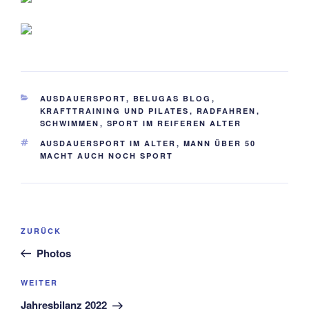
KATEGORIEN
AUSDAUERSPORT
,
BELUGAS BLOG
,
KRAFTTRAINING UND PILATES
,
RADFAHREN
,
SCHWIMMEN
,
SPORT IM REIFEREN ALTER
SCHLAGWÖRTER
AUSDAUERSPORT IM ALTER
,
MANN ÜBER 50
MACHT AUCH NOCH SPORT
Beitragsnavigation
Vorheriger
ZURÜCK
Beitrag
Photos
Nächster
WEITER
Beitrag
Jahresbilanz 2022