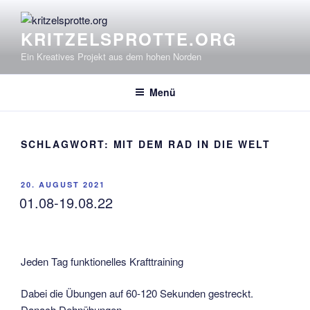
Zum
Inhalt
KRITZELSPROTTE.ORG
springen
Ein Kreatives Projekt aus dem hohen Norden
Menü
SCHLAGWORT:
MIT DEM RAD IN DIE WELT
VERÖFFENTLICHT
20. AUGUST 2021
AM
01.08-19.08.22
Jeden Tag funktionelles Krafttraining
Dabei die Übungen auf 60-120 Sekunden gestreckt.
Danach Dehnübungen.