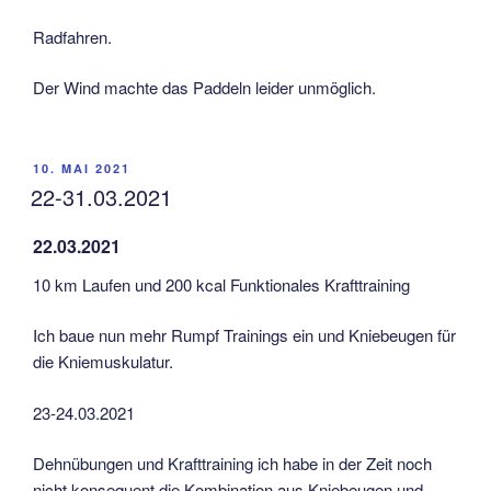
Radfahren.
Der Wind machte das Paddeln leider unmöglich.
VERÖFFENTLICHT
10. MAI 2021
AM
22-31.03.2021
22.03.2021
10 km Laufen und 200 kcal Funktionales Krafttraining
Ich baue nun mehr Rumpf Trainings ein und Kniebeugen für
die Kniemuskulatur.
23-24.03.2021
Dehnübungen und Krafttraining ich habe in der Zeit noch
nicht konsequent die Kombination aus Kniebeugen und