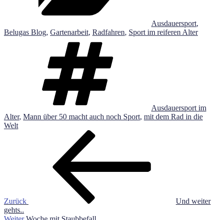
Ausdauersport
,
Belugas Blog
,
Gartenarbeit
,
Radfahren
,
Sport im reiferen Alter
Schlagwörter
Ausdauersport im
Alter
,
Mann über 50 macht auch noch Sport
,
mit dem Rad in die
Welt
Beitragsnavigation
Vorheriger
Beitrag
Zurück
Und weiter
gehts..
Nächster
Weiter
Woche mit Staubbefall