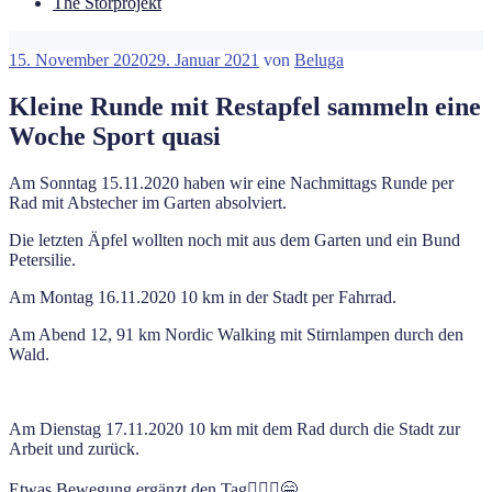
The Störprojekt
Veröffentlicht
15. November 2020
29. Januar 2021
von
Beluga
am
Kleine Runde mit Restapfel sammeln eine
Woche Sport quasi
Am Sonntag 15.11.2020 haben wir eine Nachmittags Runde per
Rad mit Abstecher im Garten absolviert.
Die letzten Äpfel wollten noch mit aus dem Garten und ein Bund
Petersilie.
Am Montag 16.11.2020 10 km in der Stadt per Fahrrad.
Am Abend 12, 91 km Nordic Walking mit Stirnlampen durch den
Wald.
Am Dienstag 17.11.2020 10 km mit dem Rad durch die Stadt zur
Arbeit und zurück.
Etwas Bewegung ergänzt den Tag🏃🏻‍♂️😁