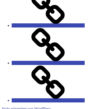
The
Eiderproject
The
Störprojekt
Stolz präsentiert von WordPress