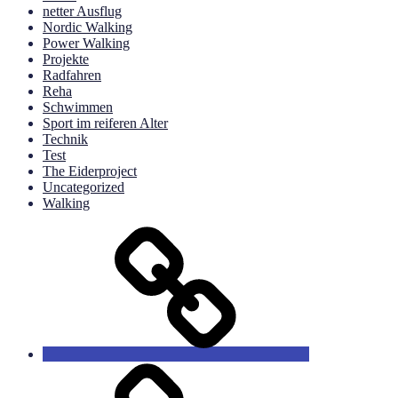
netter Ausflug
Nordic Walking
Power Walking
Projekte
Radfahren
Reha
Schwimmen
Sport im reiferen Alter
Technik
Test
The Eiderproject
Uncategorized
Walking
Hier
ist
der
Anfang
Unsere
Blogartikel